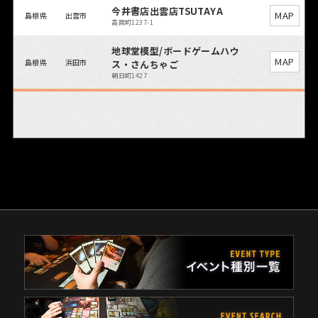
今井書店出雲店TSUTAYA
MAP
島根県
出雲市
高岡町1237-1
地球堂模型/ボードゲームハウ
MAP
島根県
浜田市
ス・さんちゃご
朝日町1427