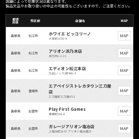
店舗によって在庫状況は異なります。
製品欠品やお取り扱いの中止の可能性もございますので、ご注意ください。
都道
市区郡
店舗名
MAP
府県
ホワイエ ピッコリーノ
MAP
島根県
松江市
大草町1050-9
アリオン浜乃木店
MAP
島根県
松江市
浜乃木6-1-31
エディオン松江本店
MAP
島根県
松江市
乃白(ノシラ)町496-4
エアペイジストレカタウン三刀屋
MAP
島根県
雲南市
店
三刀屋町三刀屋45-2
Play First Games
MAP
島根県
出雲市
渡橋町366-6
ガレージアリオン塩冶店
MAP
島根県
出雲市
上塩冶町2647 アリオン塩冶店2F