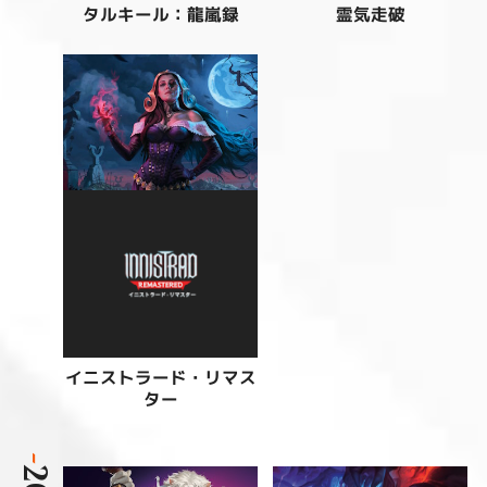
タルキール：龍嵐録
霊気走破
イニストラード・リマス
ター
-