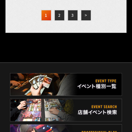
1
2
3
>