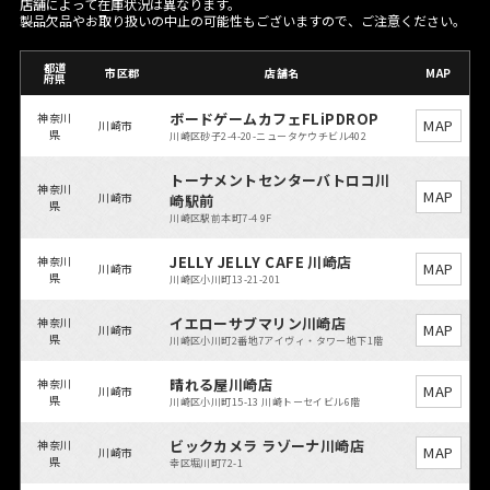
店舗によって在庫状況は異なります。
製品欠品やお取り扱いの中止の可能性もございますので、ご注意ください。
都道
市区郡
店舗名
MAP
府県
ボードゲームカフェFLiPDROP
神奈川
MAP
川崎市
県
川崎区砂子2-4-20-ニュータケウチビル402
トーナメントセンターバトロコ川
神奈川
MAP
川崎市
崎駅前
県
川崎区駅前本町7-4 9F
JELLY JELLY CAFE 川崎店
神奈川
MAP
川崎市
県
川崎区小川町13-21-201
イエローサブマリン川崎店
神奈川
MAP
川崎市
県
川崎区小川町2番地7アイヴィ・タワー地下1階
晴れる屋川崎店
神奈川
MAP
川崎市
県
川崎区小川町15-13 川崎トーセイビル6階
ビックカメラ ラゾーナ川崎店
神奈川
MAP
川崎市
県
幸区堀川町72-1