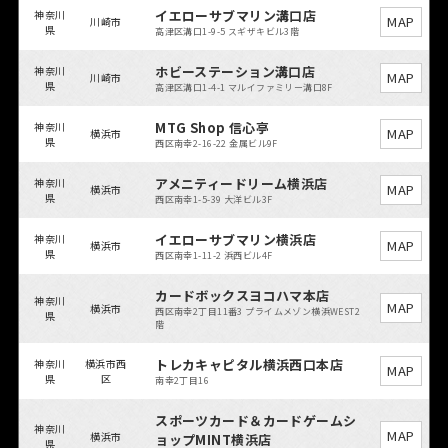
イエローサブマリン溝口店
神奈川
MAP
川崎市
県
高津区溝口1-9-5 スギザキビル3階
ホビーステーション溝口店
神奈川
MAP
川崎市
県
高津区溝口1-4-1 マルイファミリー溝口8F
MTG Shop 信心亭
神奈川
MAP
横浜市
県
西区南幸2-16-22 金属ビル9F
アメニティードリーム横浜店
神奈川
MAP
横浜市
県
西区南幸1-5-39 大洋ビル3F
イエローサブマリン横浜店
神奈川
MAP
横浜市
県
西区南幸1-11-2 浜西ビル4F
カードボックスヨコハマ本店
神奈川
MAP
横浜市
西区南幸2丁目11番3 プライムメゾン横浜WEST2
県
階
トレカキャピタル横浜西口本店
神奈川
横浜市西
MAP
県
区
南幸2丁目16
スポーツカード＆カードゲームシ
神奈川
MAP
横浜市
ョップMINT横浜店
県