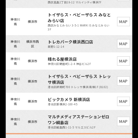
西区高島2丁目19-12 マルイシティ横浜7F
トイザらス・ベビーザらス みなと
神奈川
みらい店
MAP
横浜市
県
西区みなとみらい 3-5-1 MARK IS みなとみらい
3F
トレカパーク横浜西口店
神奈川
横浜市西
MAP
県
区
岡野1-12-14
晴れる屋横浜店
神奈川
MAP
横浜市
県
神奈川区鶴屋町1-2-4 神谷ビル2F
トイザらス・ベビーザらス トレッ
神奈川
MAP
横浜市
サ横浜店
県
港北区師岡町700 トレッサ横浜 南棟1F (B102)
ビックカメラ 新横浜店
神奈川
MAP
横浜市
県
港北区新横浜2-100-45
マルチメディアステーションゼロ
神奈川
MAP
横浜市
ワン綱島店
県
港北区綱島西1-11-5 マルエスビル2F