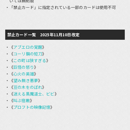
いては無制限
「禁止カード」に指定されている一部のカードは使用不可
禁止カード一覧 2025年11月10日改定
《
アブエロの覚醒
》
《
コーリ鋼の短刀
》
《
この町は狭すぎる
》
《
巨怪の怒り
》
《
心火の英雄
》
《
望み無き悪夢
》
《
豆の木をのぼれ
》
《
迷える黒魔道士、ビビ
》
《
叫ぶ宿敵
》
《
プロフトの映像記憶
》