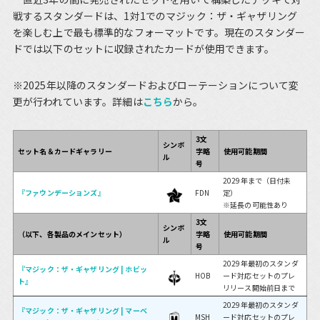
戦するスタンダードは、1対1でのマジック：ザ・ギャザリング
を楽しむ上で最も標準的なフォーマットです。現在のスタンダー
ドでは以下のセットに収録されたカードが使用できます。
※2025年以降のスタンダードおよびローテーションについて変
更が行われています。詳細は
こちら
から。
3文
シンボ
セット名＆カードギャラリー
字略
使用可能期間
ル
号
2029年まで（日付未
『ファウンデーションズ』
FDN
定）
※延長の可能性あり
3文
シンボ
（以下、各製品のメインセット）
字略
使用可能期間
ル
号
2029年最初のスタンダ
『マジック：ザ・ギャザリング | ホビッ
HOB
ード対応セットのプレ
ト』
リリース開始前日まで
2029年最初のスタンダ
『マジック：ザ・ギャザリング | マーベ
MSH
ード対応セットのプレ