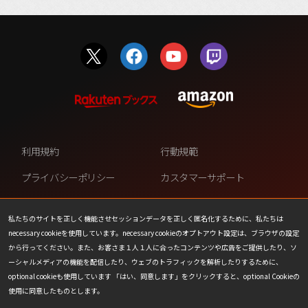
利用規約
行動規範
プライバシーポリシー
カスタマーサポート
ファンコンテンツ・ポリシー
個人情報の販売や共有を許可し
ない
私たちのサイトを正しく機能させセッションデータを正しく匿名化するために、私たちは
necessary cookieを使用しています。necessary cookieのオプトアウト設定は、ブラウザの設定
COOKIE
プレスリリース
から行ってください。また、お客さま１人１人に合ったコンテンツや広告をご提供したり、ソ
ーシャルメディアの機能を配信したり、ウェブのトラフィックを解析したりするために、
会社情報
お問い合わせ
optional cookieも使用しています 「はい、同意します」をクリックすると、optional Cookieの
使用に同意したものとします。