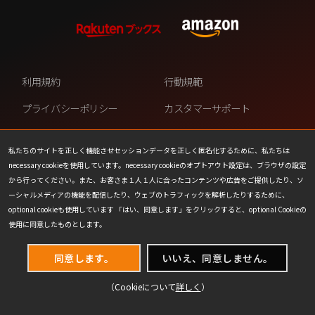
利用規約
行動規範
プライバシーポリシー
カスタマーサポート
ファンコンテンツ・ポリシー
個人情報の販売や共有を許可し
ない
私たちのサイトを正しく機能させセッションデータを正しく匿名化するために、私たちは
necessary cookieを使用しています。necessary cookieのオプトアウト設定は、ブラウザの設定
COOKIE
プレスリリース
から行ってください。また、お客さま１人１人に合ったコンテンツや広告をご提供したり、ソ
ーシャルメディアの機能を配信したり、ウェブのトラフィックを解析したりするために、
会社情報
お問い合わせ
optional cookieも使用しています 「はい、同意します」をクリックすると、optional Cookieの
使用に同意したものとします。
同意します。
いいえ、同意しません。
（Cookieについて
詳しく
）
(C) 1993-2026 Wizards of the Coast LLC,
a subsidiary of Hasbro, Inc. All Rights Reserved.