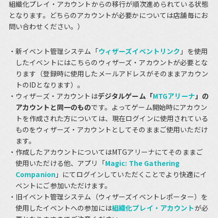
組織化プレイ・アカウントからの移行が順次進められている状態
となります。どちらのアカウントが必要かについては店舗毎にお
問い合わせください。）
新イベント管理システム「
ウィザーズイベントリンク
」を使用
したイベントにはこちらのウィザーズ・アカウントが必要とな
ります（登録時に使用したメールアドレスがそのままアカウン
トのIDとなります）。
ウィザーズ・アカウントは
デジタルゲーム「
MTGアリーナ
」の
アカウントと同一のもの
です。よってゲーム開始時にアカウン
トを作成された方については、現在ログインに使用されている
ものをウィザーズ・アカウントとしてそのままご使用いただけ
ます。
作成したアカウントについてはMTGアリーナにてそのままご
使用いただける他、アプリ「
Magic: The Gathering
Companion
」にてログインしていただくことでより快適にイ
ベントにご参加いただけます。
旧イベント管理システム（ウィザーズイベントレポーター）を
使用したイベントへの参加には
組織化プレイ・アカウント
が必