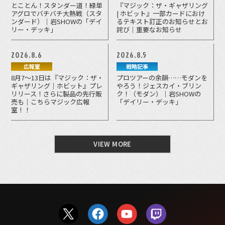
とことん！スタンダー道！緑単
『マジック：ザ・ギャザリング
アグロでバチバチ大熱戦（スタ
| ホビット』一部カードにおけ
ンダード）｜岩SHOWの「デイ
るテキスト訂正のお知らせとお
リー・デッキ」
詫び｜重要なお知らせ
2026.8.6
2026.8.5
広報室
戦略記事
8月7～13日は『マジック：ザ・
プロツアーの余韻……モダンを
ギャザリング｜ホビット』プレ
やろう！ジェスカイ・ブリン
リリース！さらに製品の先行販
ク！（モダン）｜岩SHOWの
売も｜こちらマジック広報
「デイリー・デッキ」
室！！
VIEW MORE