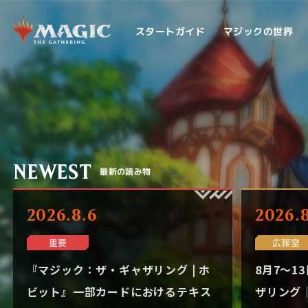
スタートガイド
マジックの世界
NEWEST
最新の読み物
2026.8.6
2026.8
広報室
重要
『マジック：ザ・ギャザリング | ホ
8月7～1
ビット』一部カードにおけるテキス
ザリング