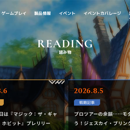
イベントカバレージ
ゲームプレイ
製品情報
イベント
READING
読み物
.6
2026.8.5
戦略記事
3日は『マジック：ザ・ギャ
プロツアーの余韻……モ
｜ホビット』プレリリー
う！ジェスカイ・ブリン