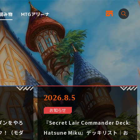
MTGアリーナ
読み物
2026.8.5
お知らせ
ダンをやろ
『Secret Lair Commander Deck:
ク！（モダ
Hatsune Miku』デッキリスト｜お