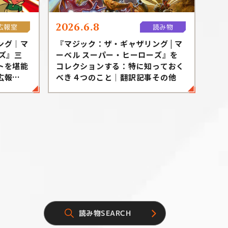
2026.6.8
広報室
読み物
ング｜マ
『マジック：ザ・ギャザリング | マ
ズ』三
ーベル スーパー・ヒーローズ』を
トを堪能
コレクションする：特に知っておく
広報
べき４つのこと｜翻訳記事その他
読み物SEARCH