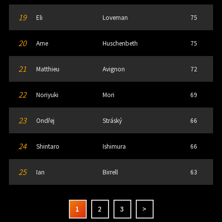
19
Eli
Loveman
75
20
Arne
Huschenbeth
75
21
Matthieu
Avignon
72
22
Noriyuki
Mori
69
23
Ondřej
Stráský
66
24
Shintaro
Ishimura
66
25
Ian
Birrell
63
1
2
3
>