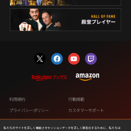
利用規約
行動規範
プライバシーポリシー
カスタマーサポート
ファンコンテンツ・ポリシー
個人情報の販売や共有を許可し
ない
私たちのサイトを正しく機能させセッションデータを正しく匿名化するために、私たちは