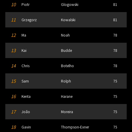
10
Piotr
Glogowski
81
11
Grzegorz
Kowalski
81
12
Ma
Noah
78
13
Kai
Budde
78
14
Chris
Botelho
78
15
Sam
Rolph
75
16
Kenta
Harane
75
17
João
Moreira
75
18
Gavin
Thompson-Exner
75