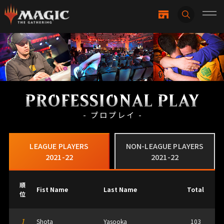
PROFESSIONAL PLAY
- プロプレイ -
LEAGUE PLAYERS
NON-LEAGUE PLAYERS
2021-22
2021-22
順
Fist Name
Last Name
Total
位
1
Shota
Yasooka
103