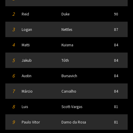
2
Reid
Duke
90
3
Logan
Nettles
87
4
Matti
Kuisma
84
5
Jakub
Tóth
84
6
Austin
Bursavich
84
7
Márcio
Carvalho
84
8
Luis
Scott-Vargas
81
9
Paulo Vitor
Damo da Rosa
81