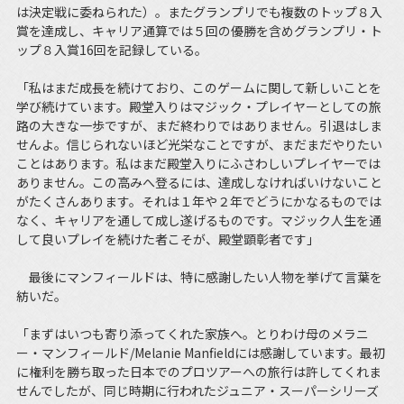
は決定戦に委ねられた）。またグランプリでも複数のトップ８入
賞を達成し、キャリア通算では５回の優勝を含めグランプリ・ト
ップ８入賞16回を記録している。
「私はまだ成長を続けており、このゲームに関して新しいことを
学び続けています。殿堂入りはマジック・プレイヤーとしての旅
路の大きな一歩ですが、まだ終わりではありません。引退はしま
せんよ。信じられないほど光栄なことですが、まだまだやりたい
ことはあります。私はまだ殿堂入りにふさわしいプレイヤーでは
ありません。この高みへ登るには、達成しなければいけないこと
がたくさんあります。それは１年や２年でどうにかなるものでは
なく、キャリアを通して成し遂げるものです。マジック人生を通
して良いプレイを続けた者こそが、殿堂顕彰者です」
最後にマンフィールドは、特に感謝したい人物を挙げて言葉を
紡いだ。
「まずはいつも寄り添ってくれた家族へ。とりわけ母のメラニ
ー・マンフィールド/Melanie Manfieldには感謝しています。最初
に権利を勝ち取った日本でのプロツアーへの旅行は許してくれま
せんでしたが、同じ時期に行われたジュニア・スーパーシリーズ