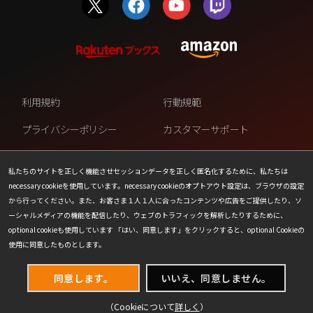
利用規約
行動規範
プライバシーポリシー
カスタマーサポート
ファンコンテンツ・ポリシー
個人情報の販売や共有を許可し
ない
私たちのサイトを正しく機能させセッションデータを正しく匿名化するために、私たちは
necessary cookieを使用しています。necessary cookieのオプトアウト設定は、ブラウザの設定
COOKIE
プレスリリース
から行ってください。また、お客さま１人１人に合ったコンテンツや広告をご提供したり、ソ
ーシャルメディアの機能を配信したり、ウェブのトラフィックを解析したりするために、
会社情報
お問い合わせ
optional cookieも使用しています 「はい、同意します」をクリックすると、optional Cookieの
使用に同意したものとします。
同意します。
いいえ、同意しません。
（Cookieについて
詳しく
）