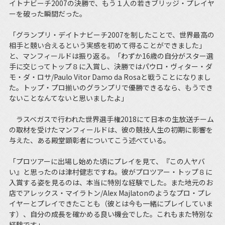
イトナビーチ2007の決勝で、もう１人の若きブリッジ・プレイヤ
ーを破った瞬間だった。
「グランプリ・デイトナビーチ2007を制したことで、世界最高の
相手と競い合えるという実感を初めて得ることができました」
と、マンフィールドは振り返る。「わずか16歳の自分がスター選
手に交じってトップ８に入賞し、決勝ではパウロ・ヴィター・ダ
モ・ダ・ロサ/Paulo Vitor Damo da Rosaと戦うことになりまし
た。トップ・プロ揃いのグランプリで優勝できるなら、もうでき
ないことなんてないと思いましたよ」
ラスベガスで行われた世界選手権2018にて日本の生放送チーム
の取材を受けたマンフィールドは、彼の競技人生の初期に影響を
与えた、ある殿堂顕彰者についてこう述べている。
「プロツアーに出場し始めた頃にプレイを見て、『この人ヤバ
い』と思ったのは津村健志ですね。彼がプロツアー・トップ８に
入賞する姿を見るのは、本当に特別な経験でした。また地元のお
店でアレックス・マイラトン/Alex Majlatonのようなプロ・プレ
イヤーとプレイできたことも（彼とは今も一緒にプレイしていま
す）、自分の成長を確かめる良い機会でした。これもまた特別な
経験です」