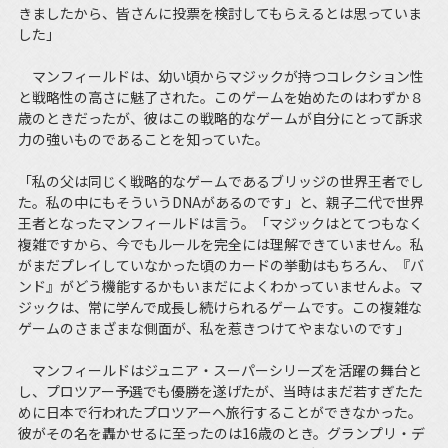
きましたから、皆さんに投票を検討してもらえるとは思っていま
した」
マンフィールドは、幼い頃からマジックが持つコレクション性
と戦略性の高さに魅了された。このゲームを始めたのはわずか８
歳のときだったが、彼はこの戦略的なゲームが自分にとって訴求
力の強いものであることを知っていた。
「私の父は同じく戦略的なゲームであるブリッジの世界王者でし
た。私の中にもそういうDNAがあるのです」と、親子二代で世界
王者となったマンフィールドは言う。「マジックはとてつもなく
複雑ですから、今でもルールを完全には理解できていません。私
がまだプレイしていなかった頃のカードの挙動はもちろん、『バ
ンド』がどう機能するかもいまだによくわかっていませんよ。マ
ジックは、常に学んで成長し続けられるゲームです。この複雑な
ゲームのさまざまな側面が、私を惹きつけてやまないのです」
マンフィールドはジュニア・スーパーシリーズを活躍の舞台と
し、プロツアー予選でも優勝を遂げたが、当時はまだ若すぎたた
めに日本で行われたプロツアーへ旅行することができなかった。
彼がその名を轟かせるに至ったのは16歳のとき。グランプリ・デ