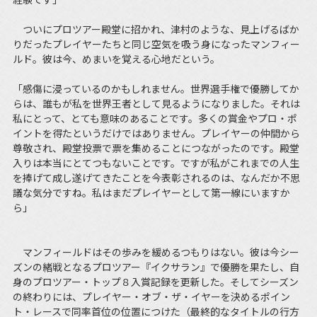
ついにプロツアー殿堂に招かれ、津村のような、見上げるばか
りだったプレイヤーたちと同じ空気を吸う身になったマンフィー
ルド。彼は今、めまいを覚える心地だという。
「感傷に浸っているのかもしれません。世界選手権で優勝してか
らは、誰もが私を世界王者として見るようになりました。それは
私にとって、とても意味のあることです。多くの賞金やプロ・ポ
イントを得たというだけではありません。プレイヤーの仲間から
尊敬され、殿堂投票で票を集めることにつながったのです。殿堂
入りは本当にとてつもないことです。ですが私がこれまでの人生
を捧げて成し遂げてきたことを今表彰されるのは、なんだか不思
議な気分ですね。私はまだプレイヤーとして第一線にいますか
ら」
マンフィールドはその歩みを緩めるつもりはない。彼は今シー
ズンの緒戦となるプロツアー『イクサラン』で優勝を果たし、自
身のプロツアー・トップ８入賞記録を更新した。そしてシーズン
の終わりには、プレイヤー・オブ・ザ・イヤーを決めるポイン
ト・レースで同率首位の位置につけた（最終的なタイトルの行方