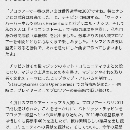
「プロツアーで一番の思い出は世界選手権2007ですね。特にナシ
フとの試合は最高でした」と、チャピンは回想する。「マーク・
ハーバーホルツ/Mark Herberholzとガブリエル・ナシフ、そして
私の３人は『ドラゴンストーム』で当時の環境を席巻し、私も自
身の最高成績（準優勝）を出せました。数年ぶりの個人戦プロツ
アーを仲間とともに心ゆくまで楽しみました。ナシフとの決戦は
歴史に残る名勝負で、あれを題材にした曲まで作ってしまいまし
たよ」
チャピンはその後マジックのネット・コミュニティのまとめ役
になり、マジック上達のための本を書き、マジックやそれを取り
巻く文化をテーマにしたヒップホップ・アルバムを制作し、
「StarCityGames.com Open Series」での解説も始めた……同
時に、プレイヤーとしてプロツアーの最前線で戦い続けた。
４度目のプロツアー・トップ８入賞は、プロツアー・パリ2011
で成し遂げられた。これをきっかけに、パトリック・チャピンを
プロツアー殿堂へという声が集まり始めた。2011年の殿堂投票で
は惜しくも得票率40％を逃したが、彼は素晴らしい結果を出し続
け、コミュニティへの貢献を続けた。そしてついに、今年の殿堂