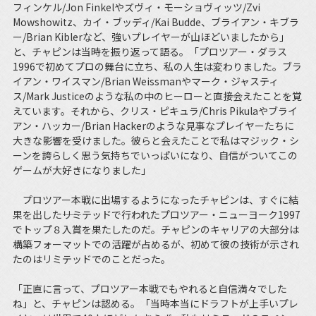
フィンケル/Jon Finkelやズヴィ・モーショヴィッツ/Zvi
Mowshowitz、カイ・ブッディ/Kai Budde、ブライアン・キブラ
ー/Brian Kiblerなど、強いプレイヤーが山ほどいましたから」
と、チャピンは当時を振り返って語る。「プロツアー・ダラス
1996で初めてプロの舞台に立ち、私の人生は変わりました。ブラ
イアン・ワイスマン/Brian Weissmanやマーク・ジャスティ
ス/Mark Justiceのような私の中のヒーローと直接会えたことを覚
えています。それから、クリス・ピキュラ/Chris Pikulaやブライ
アン・ハッカー/Brian Hackerのような見事なプレイヤーたちに
大きな影響を受けました。彼らと会えたことで私はマジック・シ
ーンを誇らしく思う気持ちでいっぱいになり、自信がついてこの
ゲームが大好きになりました」
プロツアー本戦に出場するようになったチャピンは、すぐに結
果を出した――リミテッドで行われたプロツアー・ニューヨーク1997
でトップ８入賞を果たしたのだ。チャピンのキャリアの大部分は
構築フォーマットでの活躍が占めるが、初めて彼の技術が示され
たのはリミテッドでのことだった。
「正直に言って、プロツアー本戦でもやれると自信満々でした
ね」と、チャピンは認める。「当時本当にドラフトが上手いプレ