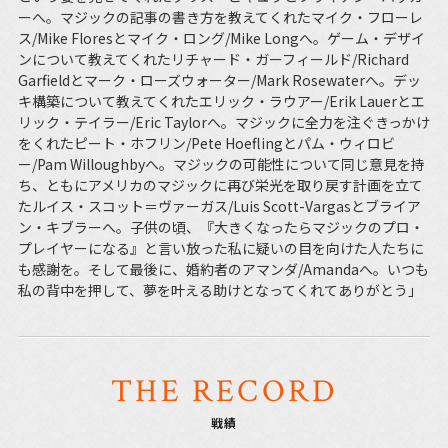
ーへ。マジックの記事の書き方を教えてくれたマイク・フローレ
ス/Mike Floresとマイク・ロング/Mike Longへ。ゲーム・デザイ
ンについて教えてくれたリチャード・ガーフィールド/Richard
Garfieldとマーク・ローズウォーター/Mark Rosewaterへ。デッ
キ構築について教えてくれたエリック・ラウアー/Erik Lauerとエ
リック・テイラー/Eric Taylorへ。マジックに全力を注ぐきっかけ
をくれたピート・ホフリン/Pete Hoeflingとパム・ウィロビ
ー/Pam Willoughbyへ。マジックの可能性について同じ意見を持
ち、ともにアメリカのマジックに再び栄光を取り戻す計画を立て
たルイス・スコット＝ヴァーガス/Luis Scott-Vargasとブライア
ン・キブラーへ。子供の頃、『大きくなったらマジックのプロ・
プレイヤーになる』と言い放った私に疑いの目を向けた人たちに
も感謝を。そして最後に、婚約者のアマンダ/Amandaへ。いつも
私の背中を押して、夢を叶える助けとなってくれてありがとう」
THE RECORD
戦績