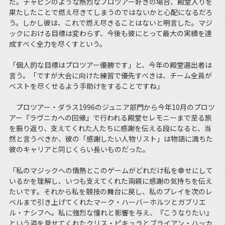
だ。チャピンのような熱烈なプロツアー好きの場合、殿堂入りを
果たしたことで燃え尽きてしまうのではないかと心配になるだろ
う。しかし彼は、これで燃え尽きることはないと明言した。マジ
ックにおける目標は変わらず、今後も彼にとって最大の実績を達
成すべく全力を尽くすという。
「個人的な目標はプロツアー優勝です」と、今年の殿堂選出者は
言う。「ですが大会に向けた練習で優先すべきは、チーム全員が
ベストを尽くせるよう手助けをすることですね」
プロツアー・ダラス1996のジュニア部門から今年10月のプロツ
アー『ラヴニカへの回帰』で行われる殿堂セレモニーまで至る旅
を振り返り、支えてくれた人たちに感謝を伝える段になると、当
然と言うべきか、彼の「感謝したい人物リスト」は物語に満ちた
彼のキャリアと同じくらい長いものだった。
「私のマジックへの情熱とこのゲームがどれだけ私を幸せにして
いるかを理解し、いつも支えてくれた両親に感謝の気持ちを伝え
たいです。それから私を競技の舞台に戻し、私のプレイを次のレ
ベルまで引き上げてくれたマーク・ハーバーホルツとガブリエ
ル・ナシフへ。私に強烈な憧れと影響を与え、『こうなりたい』
という姿を見せてくれたクリス・ピキュラとブライアン・ハッカ