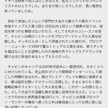
イヤーは世界で40人ほどしかおらず、私もリミテッドのスペシャ
リストのひとりでした。まだまだ若いころでしたが、高い理想を
持っていましたね」
初めて参加したジュニア部門の大会から数えて４度のイベント
参加でトップ８入賞２回と16位以内１回という結果が出ては、自
信を持つのも無理はないだろう。そしてそれから２シーズンを経
て、チャピンは再びリミテッドのプロツアーでトップ８入賞を記
録した。デッキビルダーとして評価されていた彼だが、プロツア
ー・ニューヨーク1999で難なくトップ８入賞を決め、使うデッキ
を選ばないことを証明したのだ――会場の外でトップ８アナウンスを
聞けるほど余裕のあるトップ８入りだった。
チャピンのキャリアは2000年代前半に一度途切れ、大きく２つ
に分けられている。史上初のマジック開発部インターンとして過
ごした時期があるのだ。再びプレミア・プレイの舞台に復帰する
と、彼は猛烈な勢いでマジックに没頭した。するとまたたく間に
戦略記事のライターとして大人気を博し、このゲームの顔となっ
た。そして大会での活躍も彼の言葉に説得力を与えた。ニューヨ
ークで行われた世界選手権2007にて、チャピンは見事プロツア
ー・サンデーの舞台へ戻った――これは彼自身にとっても特に思い出
深い記憶となっている。