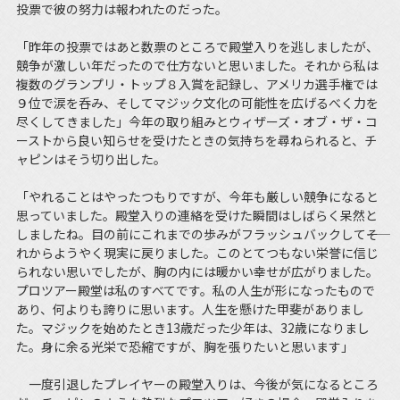
投票で彼の努力は報われたのだった。
「昨年の投票ではあと数票のところで殿堂入りを逃しましたが、
競争が激しい年だったので仕方ないと思いました。それから私は
複数のグランプリ・トップ８入賞を記録し、アメリカ選手権では
９位で涙を呑み、そしてマジック文化の可能性を広げるべく力を
尽くしてきました」今年の取り組みとウィザーズ・オブ・ザ・コ
ーストから良い知らせを受けたときの気持ちを尋ねられると、チ
ャピンはそう切り出した。
「やれることはやったつもりですが、今年も厳しい競争になると
思っていました。殿堂入りの連絡を受けた瞬間はしばらく呆然と
しましたね。目の前にこれまでの歩みがフラッシュバックして――そ
れからようやく現実に戻りました。このとてつもない栄誉に信じ
られない思いでしたが、胸の内には暖かい幸せが広がりました。
プロツアー殿堂は私のすべてです。私の人生が形になったもので
あり、何よりも誇りに思います。人生を懸けた甲斐がありまし
た。マジックを始めたとき13歳だった少年は、32歳になりまし
た。身に余る光栄で恐縮ですが、胸を張りたいと思います」
一度引退したプレイヤーの殿堂入りは、今後が気になるところ