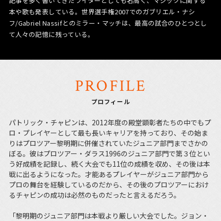
記事を多く書いてきたライターとしても名高く、マジックに関する
本や歌も発表している。世界選手権2007でのガブリエル・ナシ
フ/Gabriel Nassifとのミラー・マッチは、最高の試合のひとつとし
て人々の記憶に残っている。
PROFILE
プロフィール
パトリック・チャピンは、2012年度の殿堂顕彰者たちの中でもプ
ロ・プレイヤーとして最も長いキャリアを持っており、その始ま
りはプロツアー黎明期に併催されていたジュニア部門までさかの
ぼる。彼はプロツアー・ダラス1996のジュニア部門で第３位とい
う好成績を記録し、続く大会でも11位の成績を収め、その後は本
戦に出るようになった。才能あるプレイヤーがジュニア部門から
プロの舞台を経験しているのだから、その後のプロツアーにおけ
るチャピンの成功は必然のものだったと言えるだろう。
「黎明期のジュニア部門は本戦より厳しい大会でした。ジョン・