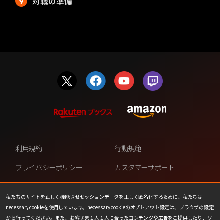
対戦の準備
利用規約
行動規範
プライバシーポリシー
カスタマーサポート
ファンコンテンツ・ポリシー
個人情報の販売や共有を許可し
ない
私たちのサイトを正しく機能させセッションデータを正しく匿名化するために、私たちは
necessary cookieを使用しています。necessary cookieのオプトアウト設定は、ブラウザの設定
COOKIE
プレスリリース
から行ってください。また、お客さま１人１人に合ったコンテンツや広告をご提供したり、ソ